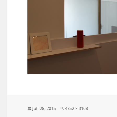
Veröffentlicht
Volle
Juli 28, 2015
4752 × 3168
am
Größe